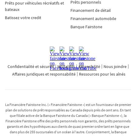
l’information sur les permis selon la province, allez sur
Prêts personnels
Prêts pour véhicules récréatifs et
www.Fairstone.ca/fr/HCCG
.
bateaux
Financement de détail
Batissez votre credit
Financement automobile
Pour les résidents de la T.-N.-L. et du Man. : Les taux
Banque Fairstone
d’intérêt annuels des prêts personnels non garantis
varient entre 29,99 % et 34,99 %. Des frais de service
pour insuffisance de fonds de 45 $ peuvent être
appliqués aux paiements retournés en raison de fonds
insuffisants. Si vous accumulez deux paiements
Confidentialité et sécurité
Modalités
Accessibilité
Nous joindre
retournés sur une période de trois mois ou trois
Affaires juridiques et responsabilité
paiements retournés sur une période de douze mois,
Ressources pour les aînés
en plus des frais de 45 $ qui pourraient être appliqués à
chacun de ces paiements retournés et jusqu’à ce que la
situation soit rectifiée, (i) vous ne pourrez plus
effectuer vos paiements par prélèvements
La Financière Fairstone Inc. (« Financière Fairstone ») est un fournisseur de premier
plan de solutions de prêt responsables au Canada depuis près de cent ans. En tant
automatiques, et (ii) le remboursement sera limité aux
que filiale active de la Banque Fairstone du Canada (« Banque Fairstone »), la
paiements par carte de débit, paiements par téléphone
Financière Fairstone offre des prêts personnels non garantis, des prêts personnels
auprès de votre succursale, paiements en ligne via les
garantis et des hypothèques aux clients de quasi premier ordre tant en ligne que
dans plus de 255 succursales d’un océan à l’autre. Conjointement, la Banque
services bancaires en ligne de votre institution