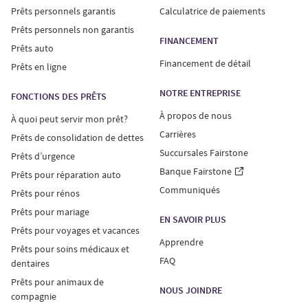
Prêts personnels garantis
Calculatrice de paiements
Prêts personnels non garantis :
Prêts personnels non garantis
FINANCEMENT
Les taux d’intérêt annuels des prêts personnels non
Prêts auto
garantis varient entre 29,99 % et 34,99 %, avec un terme
Financement de détail
Prêts en ligne
minimal de 6 mois et maximal de 60 mois. Votre taux
NOTRE ENTREPRISE
FONCTIONS DES PRÊTS
annuel du coût d’emprunt (TAC) actuel variera en
fonction de votre province de résidence et de facteurs
À propos de nous
À quoi peut servir mon prêt?
individuels tels que les renseignements de votre
Carrières
Prêts de consolidation de dettes
rapport de solvabilité et le montant du prêt.
Succursales Fairstone
Prêts d’urgence
Banque Fairstone
Prêts pour réparation auto
Exemple d’un prêt personnel non garanti de 10 000 $ :
Communiqués
Prêts pour rénos
TAC de 34,99 %, terme de 60 mois, paiement mensuel
Prêts pour mariage
de 354,84 $, comprenant le capital et les intérêts.
EN SAVOIR PLUS
Prêts pour voyages et vacances
Apprendre
La Fairstone Financière Inc. détient des permis
Prêts pour soins médicaux et
FAQ
fournisseur de crédit à coût élevé en Alb., au Man. et au
dentaires
Qc et elle a demandé un permis de fournisseur de
Prêts pour animaux de
NOUS JOINDRE
crédit à coût élevé à T.-N.-L. Pour obtenir de
compagnie