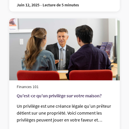
de votre propriété, mais que vous ne voulez qu’un seul
Juin 12, 2025 - Lecture de 5 minutes
prêt hypothécaire.
Finances 101
Qu’est-ce qu’un privilège sur votre maison?
Un privilège est une créance légale qu’un prêteur
détient sur une propriété. Voici comment les
privilèges peuvent jouer en votre faveur et
comment protéger votre propriété.