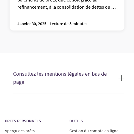
refinancement, à la consolidation de dettes ou à
la négociation avec les prêteurs.
Janvier 30, 2025 - Lecture de 5 minutes
Consultez les mentions légales en bas de
page
Les offres de prêt sont valides seulement si vous
respectez les normes de crédit actuelles. Les offres
présentées à ceux qui demandent une estimation de
prêt s’appliquent uniquement aux prêts personnels
PRÊTS PERSONNELS
OUTILS
non garantis.
Aperçu des prêts
Gestion du compte en ligne