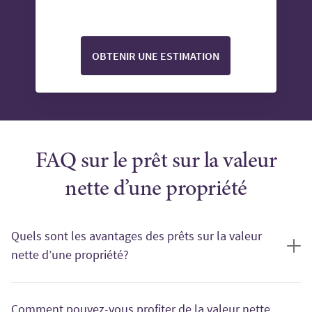
OBTENIR UNE ESTIMATION
FAQ sur le prêt sur la valeur
nette d’une propriété
Quels sont les avantages des prêts sur la valeur
nette d’une propriété?
Les prêts sur la valeur nette d’une propriété présentent
habituellement des taux d’intérêt plus bas et des limites
Comment pouvez-vous profiter de la valeur nette