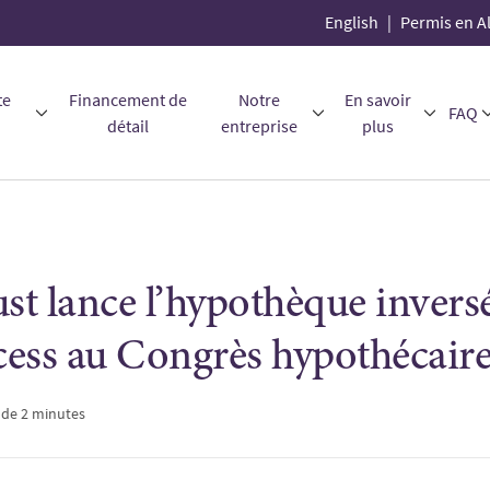
English
Permis en A
te
Financement de
Notre
En savoir
FAQ
détail
entreprise
plus
t lance l’hypothèque invers
ess au Congrès hypothécaire
 de 2 minutes