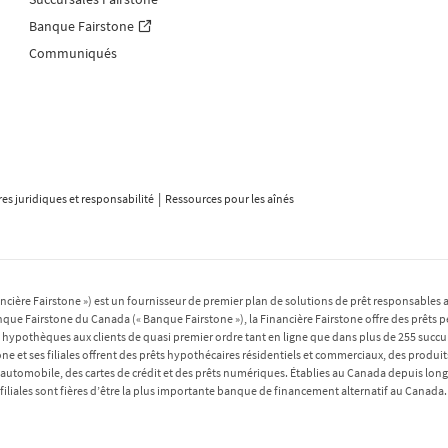
Banque Fairstone
Communiqués
ires juridiques et responsabilité
Ressources pour les aînés
nancière Fairstone ») est un fournisseur de premier plan de solutions de prêt responsables
Banque Fairstone du Canada (« Banque Fairstone »), la Financière Fairstone offre des prêts 
 hypothèques aux clients de quasi premier ordre tant en ligne que dans plus de 255 succur
e et ses filiales offrent des prêts hypothécaires résidentiels et commerciaux, des produits
 automobile, des cartes de crédit et des prêts numériques. Établies au Canada depuis long
filiales sont fières d’être la plus importante banque de financement alternatif au Canada