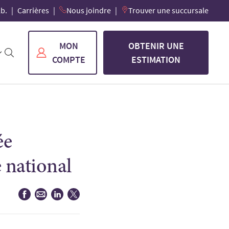
lb.
Carrières
Nous joindre
Trouver une succursale
MON
OBTENIR UNE
COMPTE
ESTIMATION
ée
 national