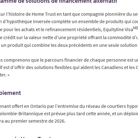
amme de solutions de financement alternatif
sur l’histoire de Home Trust en tant que compagnie pionnière du s
tion d’hypothèque inversée complète un ensemble de produits qui c
M
 pour les achats et le refinancement résidentiels, Equityline Visa
de crédit sur la valeur nette d’une propriété offrant la commodité d’
, un produit qui combine les deux précédents en une seule solutio
s comprenons que le parcours financier de chaque personne est u
f est d’offrir des solutions flexibles qui aident les Canadiens et le
ter. »
loiement
enant offert en Ontario par l’entremise du réseau de courtiers hyp
Colombie-Britannique est prévue plus tard cette année, et un déplo
vra au premier semestre de 2026.