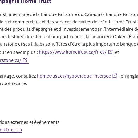
ompagnie Home Trust
, une filiale de la Banque Fairstone du Canada (« Banque Fairstone
els et commerciaux et des services de cartes de crédit. Home Trust et
 des produits d’épargne et d’investissement par l’intermédiaire de
ue destinée directement aux particuliers, la Financière Oaken. Éta
irstone et ses filiales sont fières d’être la plus importante banqu
our en savoir plus :
https://www.hometrust.ca/fr-ca/
et
rstone.ca/
antage, consultez
hometrust.ca/hypotheque-inversee
(en angla
 hypothécaire.
tions externes et événements
metrust.ca