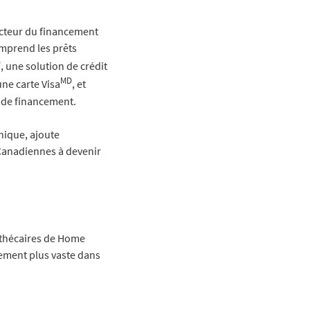
ecteur du financement
omprend les prêts
D
, une solution de crédit
MD
une carte Visa
, et
n de financement.
nique, ajoute
s Canadiennes à devenir
othécaires de Home
iement plus vaste dans