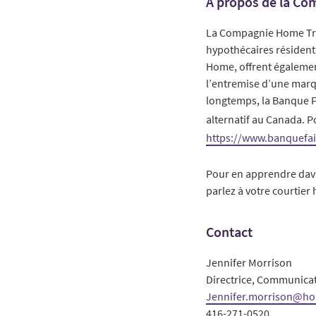
À propos de la C
La Compagnie Home Trust
hypothécaires résidenti
Home, offrent également
l’entremise d’une marq
longtemps, la Banque Fa
alternatif au Canada. P
https://www.banquefai
Pour en apprendre dav
parlez à votre courtier
Contact
Jennifer Morrison
Directrice, Communica
Jennifer.morrison@ho
416-271-0520