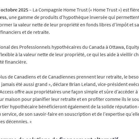
0 octobre 2025
– La Compagnie Home Trust (« Home Trust ») est fièr
ess
, une gamme de produits d’hypothèque inversée qui permetten
former la valeur nette de leur propriété en fonds libres d’impôt et 
financiers et de retraite.
ional des Professionnels hypothécaires du Canada à Ottawa, Equity
exible à la valeur nette de leur propriété, ce qui les aide à vieillir ch
té financière.
plus de Canadiens et de Canadiennes prennent leur retraite, le beso
a jamais été aussi grand », déclare Brian Leland, vice-président exécu
Access offre aux propriétaires une façon simple et sûre d’accéder à 
 maison pour planifier leur retraite et en profiter comme ils le sou
urtier hypothécaire bénéficieront également de la solide réputatio
service, de son savoir-faire en souscription et de l’expertise qu’ell
es décennies. »