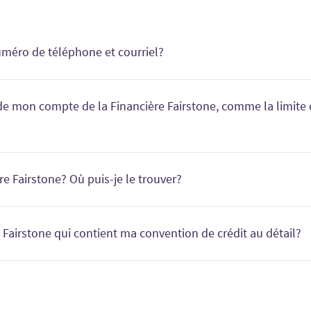
méro de téléphone et courriel?
mon compte de la Financière Fairstone, comme la limite de
ses à jour concernant votre compte de financement à la consommat
date d’échéance de vos paiements, le paiement minimal dû, et l’hist
 Fairstone? Où puis-je le trouver?
ge texte que vous avez reçu de la Financière Fairstone lorsque vo
la gestion de compte en ligne
.
ère Fairstone qui contient ma convention de crédit au détail?