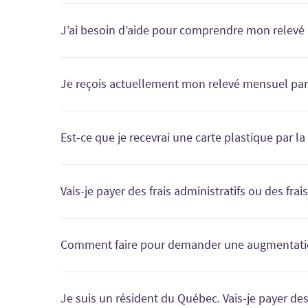
Oui, vous recevrez un relevé mensuel si votre compte 
J’ai besoin d’aide pour comprendre mon relevé
Lorsqu’un relevé électronique mensuel est prêt, une no
inscrivez-vous
ou
connectez-vous
à la gestion de comp
Cliquez ici
pour consulter un sommaire explicatif des 
Je reçois actuellement mon relevé mensuel par 
Oui. Pour recevoir des relevés mensuels électronique
automatiquement à recevoir des relevés mensuels élec
Est-ce que je recevrai une carte plastique par la
Non. La Financière Fairstone offre un financement nu
numéro de compte
en ouvrant une session dans la ge
Vais-je payer des frais administratifs ou des fra
Oui. Best Buy applique des frais administratifs par t
type de plan et de la valeur de l’achat minimum. Pour 
Comment faire pour demander une augmentation
Pour demander une augmentation de votre limite de 
Je suis un résident du Québec. Vais-je payer des