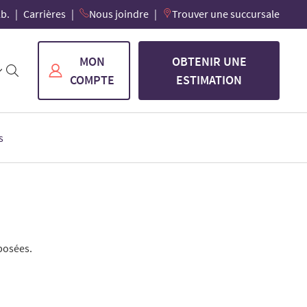
lb.
Carrières
Nous joindre
Trouver une succursale
MON
OBTENIR UNE
COMPTE
ESTIMATION
s
posées.