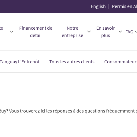
English
Permis en A
te
Financement de
Notre
En savoir
FAQ
détail
entreprise
plus
 Tanguay L’Entrepôt
Tous les autres clients
Consommateur
Buy? Vous trouverez ici les réponses à des questions fréquemment 