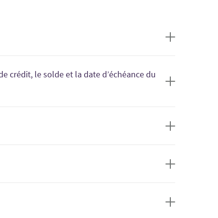
 crédit, le solde et la date d’échéance du
ion de la Financière Fairstone, comme vos relevés
orique de vos transactions récentes.
tre demande de financement a été approuvée, sur