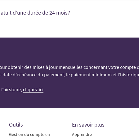
achat à partir du début de la période promotionnelle, et un paiemen
 à la date d’échéance de la période promotionnelle, tous les intérê
atuit d’une durée de 24 mois?
lus tard à la date d’échéance de la période promotionnelle, tous les
u plan et devient votre paiement minimal mensuel fixe.
 de l’achat au cours de la période promotionnelle si le paiement mi
rgent comptant (avec paiements) :
héance ou s’il reste un solde à payer après l’échéance de la période
ntion de compte.
our obtenir des mises à jour mensuelles concernant votre compte d
la date d’échéance du paiement, le paiement minimum et l’historiqu
nt gratuit :
e Fairstone,
cliquez ici
.
Outils
En savoir plus
Gestion du compte en
Apprendre