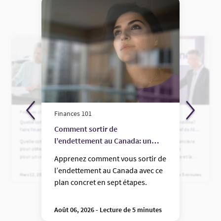
Finances 101
Finances 101
Finances 101
Quelle cote de crédit faut-il pour
Qui est la Financière Fairstone?
Comment sortir de
faire financer une voiture au
Un guide complet du chef de file
Canada?
des prêts aux clients de quasi
l’endettement au Canada: un
Quelle cote de crédit faut-il avoir
Découvrez qui est la Financière
premier ordre au Canada
pour obtenir du financement
Fairstone, les options de
guide pratique
pour un véhicule au Canada?
financement qu’elle offre et la
Apprenez comment vous sortir de
Apprenez quelles cotes
raison pour laquelle les
l’endettement au Canada avec ce
permettent d’obtenir une
Canadiens et les Canadiennes
Mars 12, 2026 - Lecture de 3 minutes
Juillet 24, 2026 - Lecture de 5 minutes
approbation, comment votre cote
font confiance à ce chef de file
plan concret en sept étapes.
influence le taux d’intérêt qui
des prêts aux clients de quasi
vous sera offert et quelles options
premier ordre depuis plus de 100
sont offertes aux emprunteurs
ans.
Août 06, 2026 - Lecture de 5 minutes
ayant un mauvais dossier de
crédit.