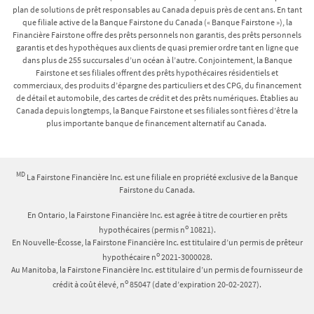
plan de solutions de prêt responsables au Canada depuis près de cent ans. En tant
que filiale active de la Banque Fairstone du Canada (« Banque Fairstone »), la
Financière Fairstone offre des prêts personnels non garantis, des prêts personnels
garantis et des hypothèques aux clients de quasi premier ordre tant en ligne que
dans plus de 255 succursales d’un océan à l’autre. Conjointement, la Banque
Fairstone et ses filiales offrent des prêts hypothécaires résidentiels et
commerciaux, des produits d’épargne des particuliers et des CPG, du financement
de détail et automobile, des cartes de crédit et des prêts numériques. Établies au
Canada depuis longtemps, la Banque Fairstone et ses filiales sont fières d’être la
plus importante banque de financement alternatif au Canada.
MD
La Fairstone Financière Inc. est une filiale en propriété exclusive de la Banque
Fairstone du Canada.
En Ontario, la Fairstone Financière Inc. est agrée à titre de courtier en prêts
o
hypothécaires (permis n
10821).
En Nouvelle-Écosse, la Fairstone Financière Inc. est titulaire d’un permis de prêteur
o
hypothécaire n
2021-3000028.
Au Manitoba, la Fairstone Financière Inc. est titulaire d’un permis de fournisseur de
o
crédit à coût élevé, n
85047 (date d’expiration 20-02-2027).