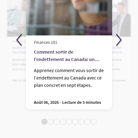
Finances 101
Finances 101
Finances 101
Quelle cote de crédit faut-il pour
Qui est la Financière Fairstone?
Comment sortir de
faire financer une voiture au
Un guide complet du chef de file
Canada?
des prêts aux clients de quasi
l’endettement au Canada: un
Quelle cote de crédit faut-il avoir
Découvrez qui est la Financière
premier ordre au Canada
pour obtenir du financement
Fairstone, les options de
guide pratique
pour un véhicule au Canada?
financement qu’elle offre et la
Apprenez comment vous sortir de
Apprenez quelles cotes
raison pour laquelle les
l’endettement au Canada avec ce
permettent d’obtenir une
Canadiens et les Canadiennes
Mars 12, 2026 - Lecture de 3 minutes
Juillet 24, 2026 - Lecture de 5 minutes
approbation, comment votre cote
font confiance à ce chef de file
plan concret en sept étapes.
influence le taux d’intérêt qui
des prêts aux clients de quasi
vous sera offert et quelles options
premier ordre depuis plus de 100
sont offertes aux emprunteurs
ans.
Août 06, 2026 - Lecture de 5 minutes
ayant un mauvais dossier de
crédit.