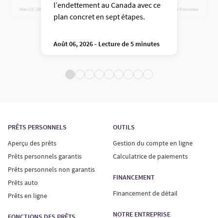
l’endettement au Canada avec ce
permettent d’obtenir une
Canadiens et les Canadiennes
Mars 12, 2026 - Lecture de 3 minutes
Juillet 24, 2026 - Lecture de 5 minutes
approbation, comment votre cote
font confiance à ce chef de file
plan concret en sept étapes.
influence le taux d’intérêt qui
des prêts aux clients de quasi
vous sera offert et quelles options
premier ordre depuis plus de 100
sont offertes aux emprunteurs
ans.
Août 06, 2026 - Lecture de 5 minutes
ayant un mauvais dossier de
crédit.
PRÊTS PERSONNELS
OUTILS
Aperçu des prêts
Gestion du compte en ligne
Prêts personnels garantis
Calculatrice de paiements
Prêts personnels non garantis
FINANCEMENT
Prêts auto
Financement de détail
Prêts en ligne
NOTRE ENTREPRISE
FONCTIONS DES PRÊTS