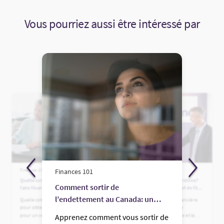
Vous pourriez aussi être intéressé par
Finances 101
Finances 101
Finances 101
Quelle cote de crédit faut-il pour
Qui est la Financière Fairstone?
Comment sortir de
faire financer une voiture au
Un guide complet du chef de file
Canada?
des prêts aux clients de quasi
l’endettement au Canada: un
Quelle cote de crédit faut-il avoir
Découvrez qui est la Financière
premier ordre au Canada
pour obtenir du financement
Fairstone, les options de
guide pratique
pour un véhicule au Canada?
financement qu’elle offre et la
Apprenez comment vous sortir de
Apprenez quelles cotes
raison pour laquelle les