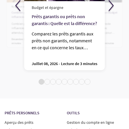
Budget et épargne
Budget et épargne
Budget et épargne
Combien gagnent réellement les
Gérer ses dépenses et son budget
Prêts garantis ou prêts non
influenceurs derrière la caméra?
en période d’inflation
garantis : Quelle est la différence?
Combien gagnent les
Établir un budget en période
influenceurs? Revenus canadiens
d’inflation : des stratégies
attendus, détails des contrats de
concrètes et des astuces pour
Comparez les prêts garantis aux
marque, risques d’épuisement
faire des économies rapides et
Décembre 11, 2025 - Lecture de 5
prêts non garantis, notamment
professionnel et coût réel du
réorganiser vos dettes.
minutes
Mai 01, 2026 - Lecture de 5 minutes
succès de la marque.
en ce qui concerne les taux
d’intérêt, les risques et les
critères d’approbation.
Juillet 08, 2026 - Lecture de 3 minutes
PRÊTS PERSONNELS
OUTILS
Aperçu des prêts
Gestion du compte en ligne