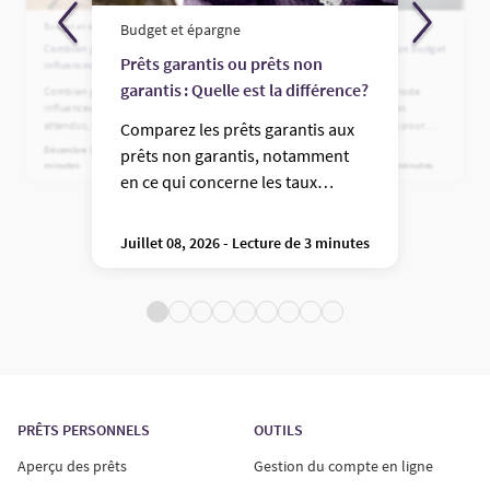
Budget et épargne
Budget et épargne
Budget et épargne
Combien gagnent réellement les
Gérer ses dépenses et son budget
Prêts garantis ou prêts non
influenceurs derrière la caméra?
en période d’inflation
garantis : Quelle est la différence?
Combien gagnent les
Établir un budget en période
influenceurs? Revenus canadiens
d’inflation : des stratégies
attendus, détails des contrats de
concrètes et des astuces pour
Comparez les prêts garantis aux
marque, risques d’épuisement
faire des économies rapides et
Décembre 11, 2025 - Lecture de 5
prêts non garantis, notamment
professionnel et coût réel du
réorganiser vos dettes.
minutes
Mai 01, 2026 - Lecture de 5 minutes
succès de la marque.
en ce qui concerne les taux
d’intérêt, les risques et les
critères d’approbation.
Juillet 08, 2026 - Lecture de 3 minutes
PRÊTS PERSONNELS
OUTILS
Aperçu des prêts
Gestion du compte en ligne