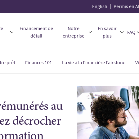
English
Permis en A
te
Financement de
Notre
En savoir
FAQ
détail
entreprise
plus
tre prêt
Finances 101
La vie à la Financière Fairstone
V
 rémunérés au
ez décrocher
ormation